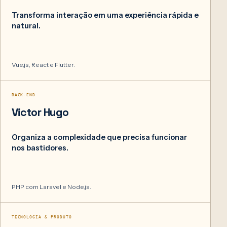
Transforma interação em uma experiência rápida e
natural.
Vue.js, React e Flutter.
04
BACK-END
Victor Hugo
Organiza a complexidade que precisa funcionar
nos bastidores.
PHP com Laravel e Node.js.
05
TECNOLOGIA & PRODUTO