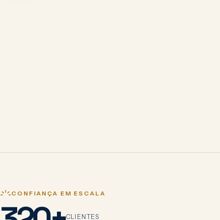
CONFIANÇA EM ESCALA
320+
Centenas de negócios já passaram por 
CLIENTES