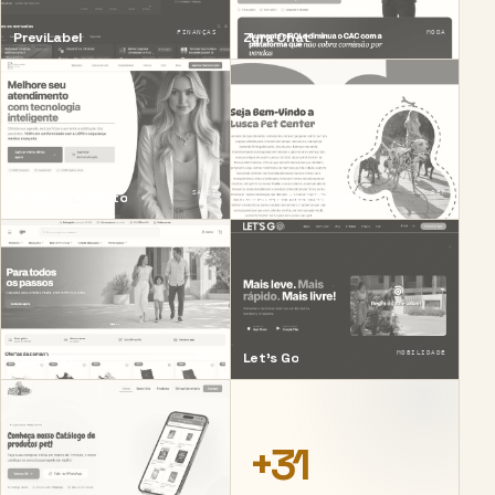
FINANÇAS
MODA
PreviLabel
Zyra Chat
SAÚDE
PET
Prontuário Certo
Lusca Pet Center
VAREJO
MOBILIDADE
Loja Leve
Let’s Go
+31